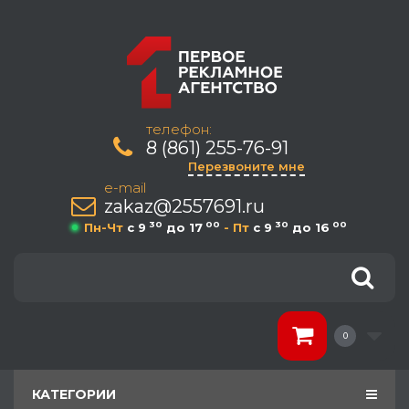
телефон:
8 (861) 255-76-91
Перезвоните мне
e-mail
zakaz@2557691.ru
30
00
30
00
Пн-Чт
c 9
до 17
- Пт
c 9
до 16
0
КАТЕГОРИИ