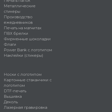
Печать папок
Металлические
стикеры
Производство
ежедневников
Печать на магнитах
ПВХ брелки
Фирменные шоколадки
Флаги
Power Bank с логотипом
Наклейки (стикеры)
Носки с логотипом
Картонные стаканчики с
логотипом
DTF-печать
Вышивка
Деколь
Лазерная гравировка