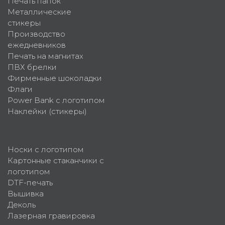
Печать папок
Металлические
стикеры
Производство
ежедневников
Печать на магнитах
ПВХ брелки
Фирменные шоколадки
Флаги
Power Bank с логотипом
Наклейки (стикеры)
Носки с логотипом
Картонные стаканчики с
логотипом
DTF-печать
Вышивка
Деколь
Лазерная гравировка