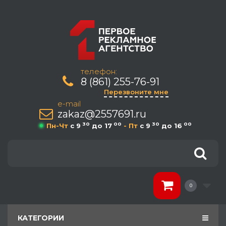
телефон:
8 (861) 255-76-91
Перезвоните мне
e-mail
zakaz@2557691.ru
30
00
30
00
Пн-Чт
c 9
до 17
- Пт
c 9
до 16
0
КАТЕГОРИИ