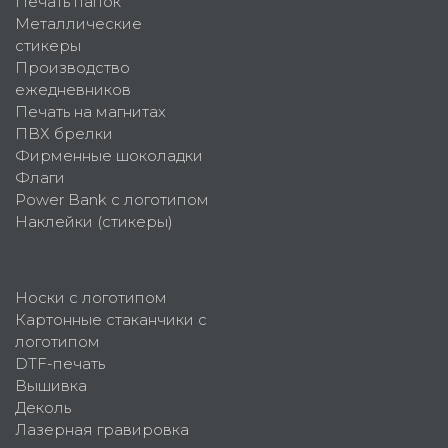
Печать папок
Металлические
стикеры
Производство
ежедневников
Печать на магнитах
ПВХ брелки
Фирменные шоколадки
Флаги
Power Bank с логотипом
Наклейки (стикеры)
Носки с логотипом
Картонные стаканчики с
логотипом
DTF-печать
Вышивка
Деколь
Лазерная гравировка