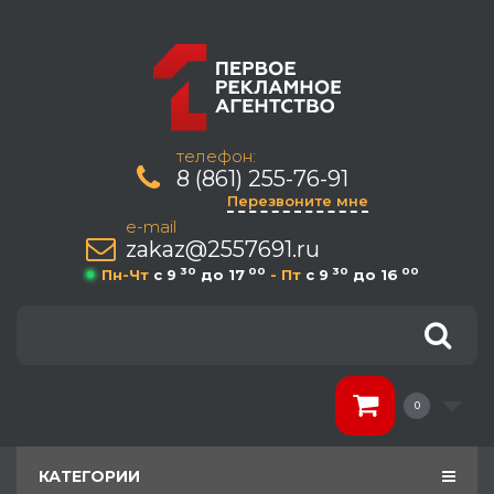
телефон:
8 (861) 255-76-91
Перезвоните мне
e-mail
zakaz@2557691.ru
30
00
30
00
Пн-Чт
c 9
до 17
- Пт
c 9
до 16
0
КАТЕГОРИИ