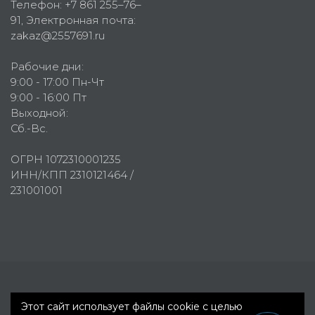
Телефон:
+7 861 255–76–
91
, Электронная почта:
zakaz@2557691.ru
Рабочие дни:
9:00 - 17:00 Пн-Чт
9:00 - 16:00 Пт
Выходной:
Сб.-Вс.
ОГРН 1072310001235
ИНН/КПП 2310121464 /
231001001
Первое рекламное агентство © 2007-2026
Этот сайт использует файлы cookie с целью