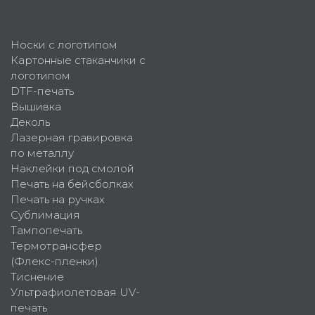
Носки с логотипом
Картонные стаканчики с
логотипом
DTF-печать
Вышивка
Деколь
Лазерная гравировка
по металлу
Наклейки под смолой
Печать на бейсболках
Печать на ручках
Сублимация
Тампопечать
Термотрансфер
(Флекс-пленки)
Тиснение
Ультрафиолетовая UV-
печать