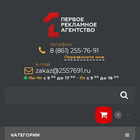
телефон:
8 (861) 255-76-91
Перезвоните мне
e-mail
zakaz@2557691.ru
30
00
30
00
Пн-Чт
c 9
до 17
- Пт
c 9
до 16
0
КАТЕГОРИИ