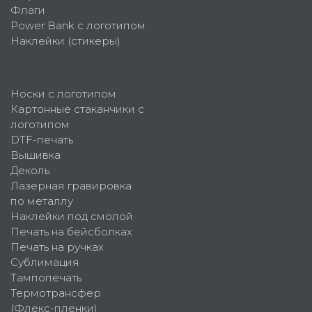
Флаги
Power Bank с логотипом
Наклейки (стикеры)
Носки с логотипом
Картонные стаканчики с
логотипом
DTF-печать
Вышивка
Деколь
Лазерная гравировка
по металлу
Наклейки под смолой
Печать на бейсболках
Печать на ручках
Сублимация
Тампопечать
Термотрансфер
(Флекс-пленки)