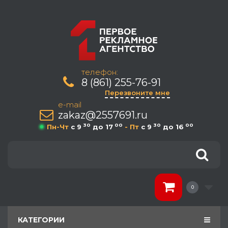
телефон:
8 (861) 255-76-91
Перезвоните мне
e-mail
zakaz@2557691.ru
30
00
30
00
Пн-Чт
c 9
до 17
- Пт
c 9
до 16
0
КАТЕГОРИИ