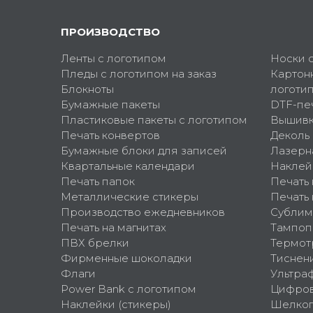
ПРОИЗВОДСТВО
Ленты с логотипом
Носки 
Пледы с логотипом на заказ
Картон
Блокноты
логоти
Бумажные пакеты
DTF-пе
Пластиковые пакеты с логотипом
Вышив
Печать конвертов
Деколь
Бумажные блоки для записей
Лазерн
Квартальные календари
Наклей
Печать папок
Печать
Металлические стикеры
Печать 
Производство ежедневников
Сублим
Печать на магнитах
Тампоп
ПВХ брелки
Термот
Фирменные шоколадки
Тиснен
Флаги
Ультра
Power Bank с логотипом
Цифров
Наклейки (стикеры)
Шелко