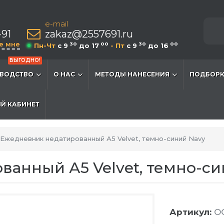
e-mail
-91
zakaz@2557691.ru
е мне
30
00
30
00
Пн-Чт
c 9
до 17
- Пт
c 9
до 16
ВЫГОДНО!
ВОДСТВО
О НАС
МЕТОДЫ НАНЕСЕНИЯ
ПОДБОРК
Й КАБИНЕТ
Ежедневник недатированный А5 Velvet, темно-синий Navy
анный А5 Velvet, темно-си
Артикул:
OG