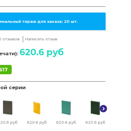
мальный тираж для заказа: 20 шт.
0 отзывов
Написать отзыв
620.6
руб
ечати):
617
той серии
20.6
руб
620.6
руб
620.6
руб
620.6
руб
620.6
р