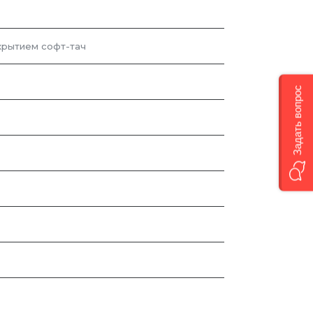
крытием софт-тач
Задать вопрос