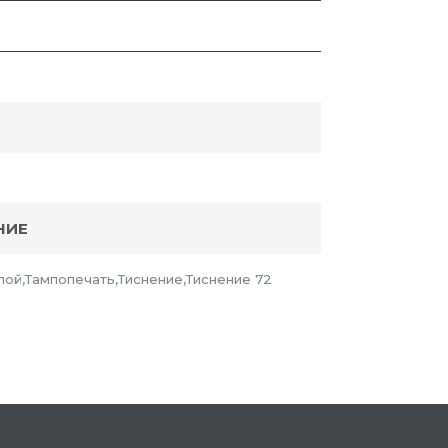
НИЕ
ой,Тампопечать,Тиснение,Тиснение 72