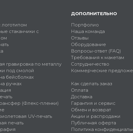
ДОПОЛНИТЕЛЬНО
с логотипом
Портфолио
ные стаканчики с
Наша команда
пом
Отзывы
чать
Оборудование
ка
Вопросы-ответ (FAQ)
Требования к макетам
ая гравировка по металлу
Сотрудничество
ки под смолой
Коммерческие предложе
 на бейсболках
на ручках
Как сделать заказ
ация
Оплата
ечать
Доставка
рансфер (Флекс-пленки)
Гарантия и сервис
ие
Обмен и возврат
фиолетовая UV-печать
Акции и распродажи
ая печать
Публичная оферта
графия
Политика конфиденциаль