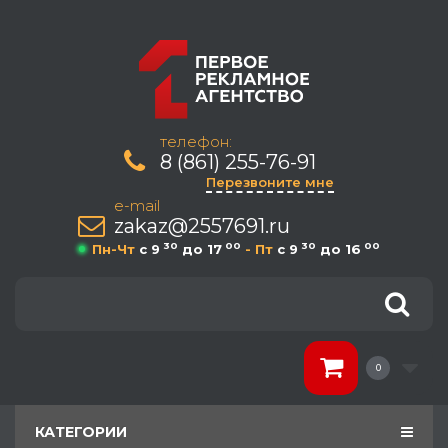
телефон:
8 (861) 255-76-91
Перезвоните мне
e-mail
zakaz@2557691.ru
30
00
30
00
Пн-Чт
c 9
до 17
- Пт
c 9
до 16
0
КАТЕГОРИИ