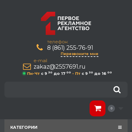
телефон:
8 (861) 255-76-91
Перезвоните мне
e-mail
zakaz@2557691.ru
30
00
30
00
Пн-Чт
c 9
до 17
- Пт
c 9
до 16
0
КАТЕГОРИИ