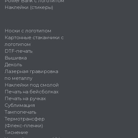
Power Bank с логотипом
Наклейки (стикеры)
Носки с логотипом
Картонные стаканчики с
логотипом
DTF-печать
Вышивка
Деколь
Лазерная гравировка
по металлу
Наклейки под смолой
Печать на бейсболках
Печать на ручках
Сублимация
Тампопечать
Термотрансфер
(Флекс-пленки)
Тиснение