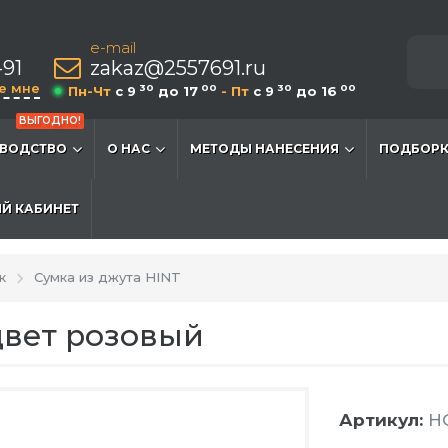
e-mail
-91
zakaz@2557691.ru
е мне
30
00
30
00
Пн-Чт
c 9
до 17
- Пт
c 9
до 16
ВЫГОДНО!
ВОДСТВО
О НАС
МЕТОДЫ НАНЕСЕНИЯ
ПОДБОРК
Й КАБИНЕТ
к
Cумка из джута HINT
цвет розовый
Артикул:
HG