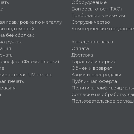
чать
Оборудование
ка
Вопросы-ответ (FAQ)
Требования к макетам
ая гравировка по металлу
Сотрудничество
ки под смолой
Коммерческие предложе
 на бейсболках
на ручках
Как сделать заказ
ация
Оплата
ечать
Доставка
рансфер (Флекс-пленки)
Гарантия и сервис
ие
Обмен и возврат
фиолетовая UV-печать
Акции и распродажи
ая печать
Публичная оферта
графия
Политика конфиденциаль
ы
Согласие на обработку да
Пользовательское согла