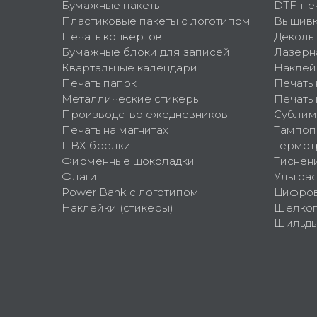
Бумажные пакеты
DTF-пе
Пластиковые пакеты с логотипом
Вышив
Печать конвертов
Деколь
Бумажные блоки для записей
Лазерн
Квартальные календари
Наклей
Печать папок
Печать
Металлические стикеры
Печать 
Производство ежедневников
Сублим
Печать на магнитах
Тампоп
ПВХ брелки
Термот
Фирменные шоколадки
Тиснен
Флаги
Ультра
Power Bank с логотипом
Цифров
Наклейки (стикеры)
Шелко
Шильд