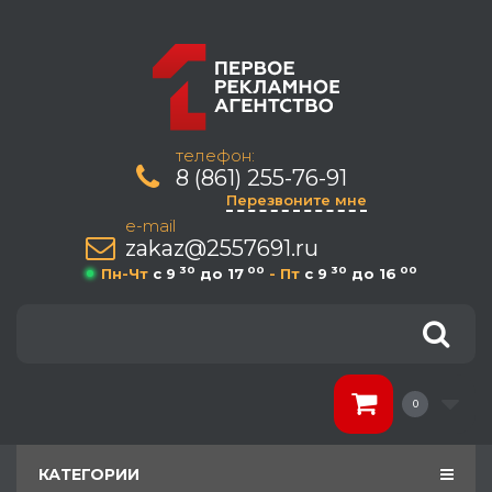
телефон:
8 (861) 255-76-91
Перезвоните мне
e-mail
zakaz@2557691.ru
30
00
30
00
Пн-Чт
c 9
до 17
- Пт
c 9
до 16
0
КАТЕГОРИИ