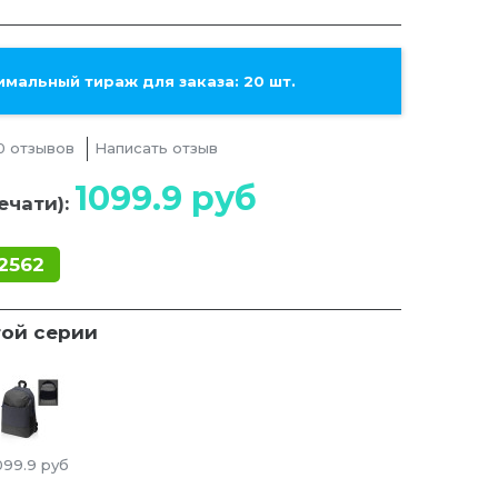
мальный тираж для заказа: 20 шт.
0 отзывов
Написать отзыв
1099.9
руб
ечати):
2562
той серии
099.9
руб