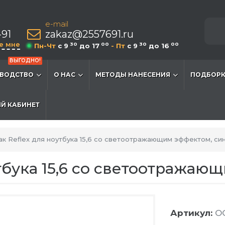
e-mail
-91
zakaz@2557691.ru
е мне
30
00
30
00
Пн-Чт
c 9
до 17
- Пт
c 9
до 16
ВЫГОДНО!
ВОДСТВО
О НАС
МЕТОДЫ НАНЕСЕНИЯ
ПОДБОРК
Й КАБИНЕТ
ак Reflex для ноутбука 15,6 со светоотражающим эффектом, си
тбука 15,6 со светоотражаю
Артикул:
O