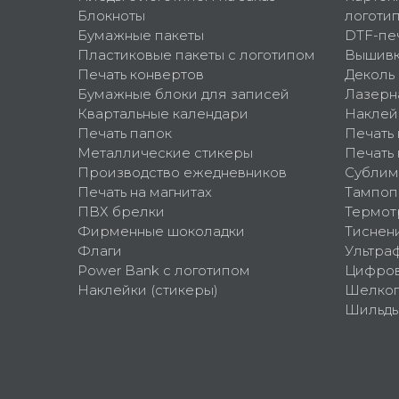
Блокноты
логоти
Бумажные пакеты
DTF-пе
Пластиковые пакеты с логотипом
Вышив
Печать конвертов
Деколь
Бумажные блоки для записей
Лазерн
Квартальные календари
Наклей
Печать папок
Печать
Металлические стикеры
Печать 
Производство ежедневников
Сублим
Печать на магнитах
Тампоп
ПВХ брелки
Термот
Фирменные шоколадки
Тиснен
Флаги
Ультра
Power Bank с логотипом
Цифров
Наклейки (стикеры)
Шелко
Шильд