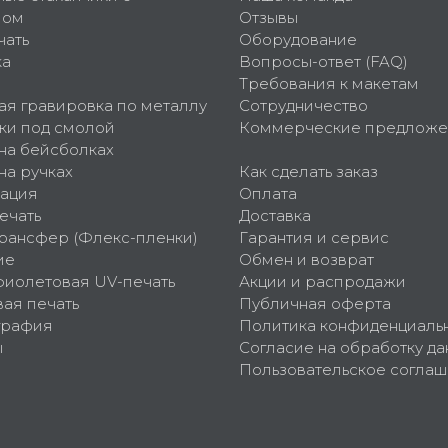
пом
Отзывы
чать
Оборудование
ка
Вопросы-ответ (FAQ)
Требования к макетам
ая гравировка по металлу
Сотрудничество
ки под смолой
Коммерческие предложе
 на бейсболках
на ручках
Как сделать заказ
ация
Оплата
ечать
Доставка
рансфер (Флекс-пленки)
Гарантия и сервис
ие
Обмен и возврат
фиолетовая UV-печать
Акции и распродажи
ая печать
Публичная оферта
графия
Политика конфиденциаль
ы
Согласие на обработку да
Пользовательское согла