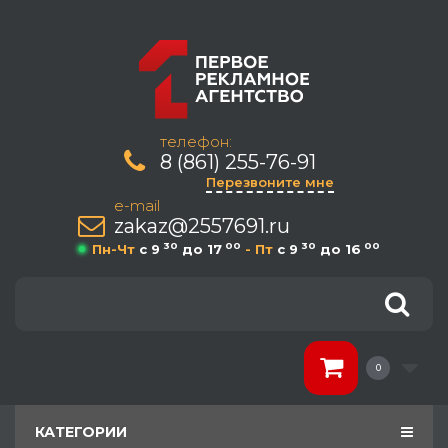
телефон:
8 (861) 255-76-91
Перезвоните мне
e-mail
zakaz@2557691.ru
30
00
30
00
Пн-Чт
c 9
до 17
- Пт
c 9
до 16
0
КАТЕГОРИИ