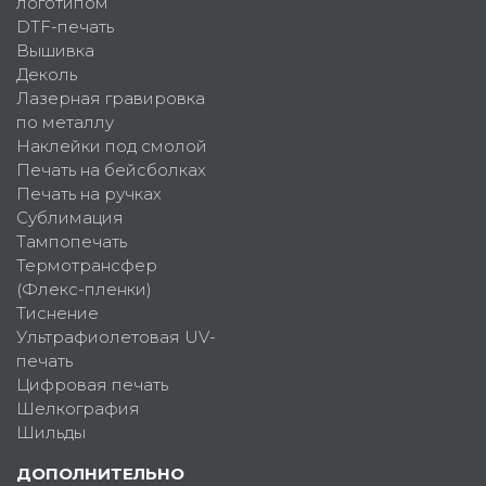
логотипом
DTF-печать
Вышивка
Деколь
Лазерная гравировка
по металлу
Наклейки под смолой
Печать на бейсболках
Печать на ручках
Сублимация
Тампопечать
Термотрансфер
(Флекс-пленки)
Тиснение
Ультрафиолетовая UV-
печать
Цифровая печать
Шелкография
Шильды
ДОПОЛНИТЕЛЬНО