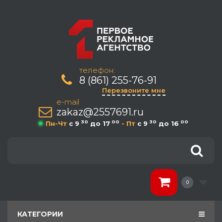
телефон:
8 (861) 255-76-91
Перезвоните мне
e-mail
zakaz@2557691.ru
30
00
30
00
Пн-Чт
c 9
до 17
- Пт
c 9
до 16
0
КАТЕГОРИИ