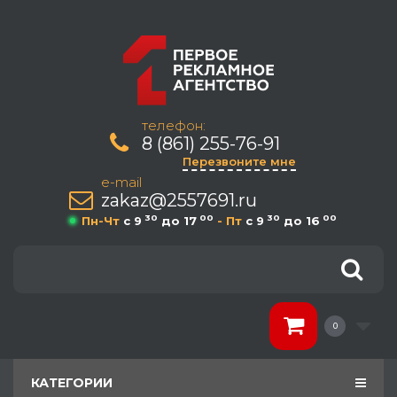
телефон:
8 (861) 255-76-91
Перезвоните мне
e-mail
zakaz@2557691.ru
30
00
30
00
Пн-Чт
c 9
до 17
- Пт
c 9
до 16
0
КАТЕГОРИИ