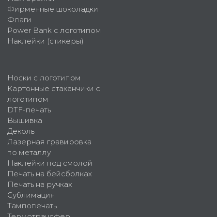
Фирменные шоколадки
Флаги
Power Bank с логотипом
Наклейки (стикеры)
Носки с логотипом
Картонные стаканчики с
логотипом
DTF-печать
Вышивка
Деколь
Лазерная гравировка
по металлу
Наклейки под смолой
Печать на бейсболках
Печать на ручках
Сублимация
Тампопечать
Термотрансфер