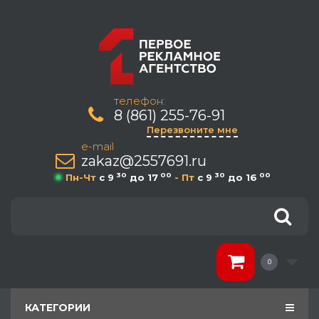
телефон:
8 (861) 255-76-91
Перезвоните мне
e-mail
zakaz@2557691.ru
30
00
30
00
Пн-Чт
c 9
до 17
- Пт
c 9
до 16
0
КАТЕГОРИИ