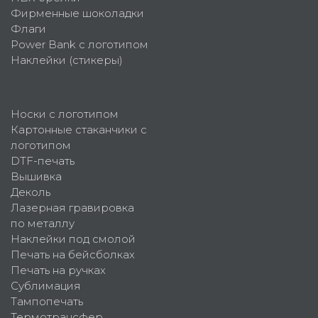
Фирменные шоколадки
Флаги
Power Bank с логотипом
Наклейки (стикеры)
Носки с логотипом
Картонные стаканчики с
логотипом
DTF-печать
Вышивка
Деколь
Лазерная гравировка
по металлу
Наклейки под смолой
Печать на бейсболках
Печать на ручках
Сублимация
Тампопечать
Термотрансфер