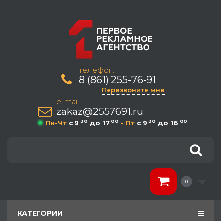
телефон:
8 (861) 255-76-91
Перезвоните мне
e-mail
zakaz@2557691.ru
30
00
30
00
Пн-Чт
c 9
до 17
- Пт
c 9
до 16
0
КАТЕГОРИИ