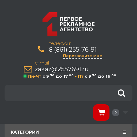
телефон:
8 (861) 255-76-91
Перезвоните мне
e-mail
zakaz@2557691.ru
30
00
30
00
Пн-Чт
c 9
до 17
- Пт
c 9
до 16
0
КАТЕГОРИИ