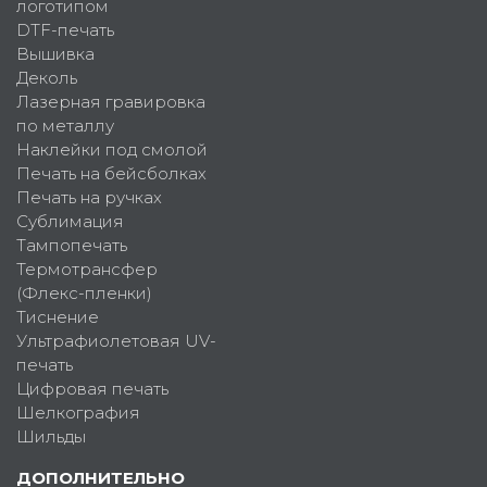
логотипом
DTF-печать
Вышивка
Деколь
Лазерная гравировка
по металлу
Наклейки под смолой
Печать на бейсболках
Печать на ручках
Сублимация
Тампопечать
Термотрансфер
(Флекс-пленки)
Тиснение
Ультрафиолетовая UV-
печать
Цифровая печать
Шелкография
Шильды
ДОПОЛНИТЕЛЬНО