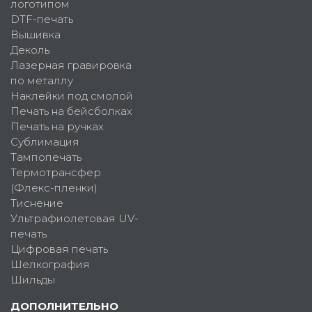
логотипом
DTF-печать
Вышивка
Деколь
Лазерная гравировка
по металлу
Наклейки под смолой
Печать на бейсболках
Печать на ручках
Сублимация
Тампопечать
Термотрансфер
(Флекс-пленки)
Тиснение
Ультрафиолетовая UV-
печать
Цифровая печать
Шелкография
Шильды
ДОПОЛНИТЕЛЬНО