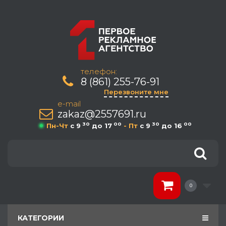
телефон:
8 (861) 255-76-91
Перезвоните мне
e-mail
zakaz@2557691.ru
30
00
30
00
Пн-Чт
c 9
до 17
- Пт
c 9
до 16
0
КАТЕГОРИИ