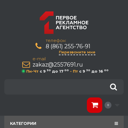
телефон:
8 (861) 255-76-91
Перезвоните мне
e-mail
zakaz@2557691.ru
30
00
30
00
Пн-Чт
c 9
до 17
- Пт
c 9
до 16
0
КАТЕГОРИИ