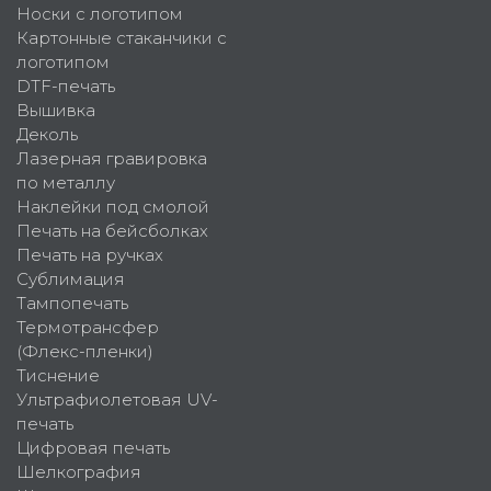
Носки с логотипом
Картонные стаканчики с
логотипом
DTF-печать
Вышивка
Деколь
Лазерная гравировка
по металлу
Наклейки под смолой
Печать на бейсболках
Печать на ручках
Сублимация
Тампопечать
Термотрансфер
(Флекс-пленки)
Тиснение
Ультрафиолетовая UV-
печать
Цифровая печать
Шелкография