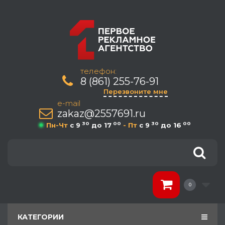
телефон:
8 (861) 255-76-91
Перезвоните мне
e-mail
zakaz@2557691.ru
30
00
30
00
Пн-Чт
c 9
до 17
- Пт
c 9
до 16
0
КАТЕГОРИИ