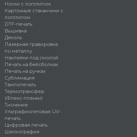
Носки с логотипом
Картонные стаканчики с
логотипом
DTF-печать
Вышивка
Деколь
Лазерная гравировка
по металлу
Наклейки под смолой
Печать на бейсболках
Печать на ручках
Сублимация
Тампопечать
Термотрансфер
(Флекс-пленки)
Тиснение
Ультрафиолетовая UV-
печать
Цифровая печать
Шелкография