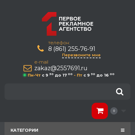
телефон:
8 (861) 255-76-91
Перезвоните мне
e-mail
zakaz@2557691.ru
30
00
30
00
Пн-Чт
c 9
до 17
- Пт
c 9
до 16
0
КАТЕГОРИИ