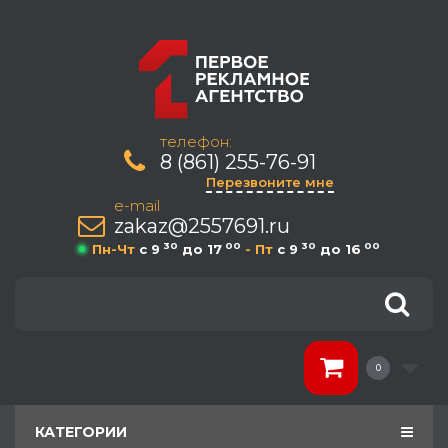
телефон:
8 (861) 255-76-91
Перезвоните мне
e-mail
zakaz@2557691.ru
30
00
30
00
Пн-Чт
c 9
до 17
- Пт
c 9
до 16
0
КАТЕГОРИИ