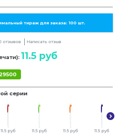
мальный тираж для заказа: 100 шт.
0 отзывов
Написать отзыв
11.5
руб
ечати):
29500
той серии
11.5
руб
11.5
руб
11.5
руб
11.5
руб
11.5
ру