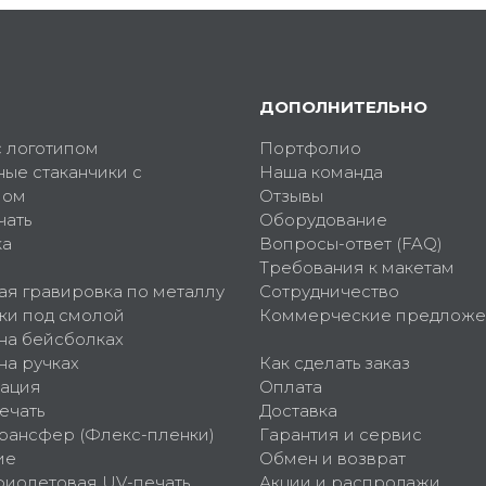
ДОПОЛНИТЕЛЬНО
с логотипом
Портфолио
ные стаканчики с
Наша команда
пом
Отзывы
чать
Оборудование
ка
Вопросы-ответ (FAQ)
Требования к макетам
ая гравировка по металлу
Сотрудничество
ки под смолой
Коммерческие предложе
 на бейсболках
на ручках
Как сделать заказ
ация
Оплата
ечать
Доставка
рансфер (Флекс-пленки)
Гарантия и сервис
ие
Обмен и возврат
фиолетовая UV-печать
Акции и распродажи