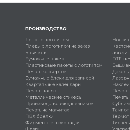
ПРОИЗВОДСТВО
Ленты с логотипом
Носки 
Пледы с логотипом на заказ
Картон
Блокноты
логоти
Бумажные пакеты
DTF-пе
Пластиковые пакеты с логотипом
Вышив
Печать конвертов
Деколь
Бумажные блоки для записей
Лазерн
Квартальные календари
Наклей
Печать папок
Печать
Металлические стикеры
Печать 
Производство ежедневников
Сублим
Печать на магнитах
Тампоп
ПВХ брелки
Термот
Фирменные шоколадки
Тиснен
Флаги
Ультра