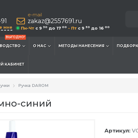
e-mail
-91
zakaz@2557691.ru
е мне
30
00
30
00
Пн-Чт
c 9
до 17
- Пт
c 9
до 16
ВЫГОДНО!
ВОДСТВО
О НАС
МЕТОДЫ НАНЕСЕНИЯ
ПОДБОРК
Й КАБИНЕТ
учки
Ручка DAROM
емно-синий
Артикул:
VG