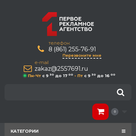
телефон:
8 (861) 255-76-91
Перезвоните мне
e-mail
zakaz@2557691.ru
30
00
30
00
Пн-Чт
c 9
до 17
- Пт
c 9
до 16
0
КАТЕГОРИИ