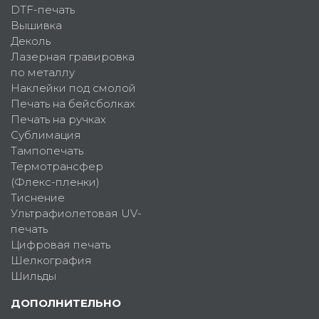
DTF-печать
Вышивка
Деколь
Лазерная гравировка
по металлу
Наклейки под смолой
Печать на бейсболках
Печать на ручках
Сублимация
Тампопечать
Термотрансфер
(Флекс-пленки)
Тиснение
Ультрафиолетовая UV-
печать
Цифровая печать
Шелкография
Шильды
ДОПОЛНИТЕЛЬНО