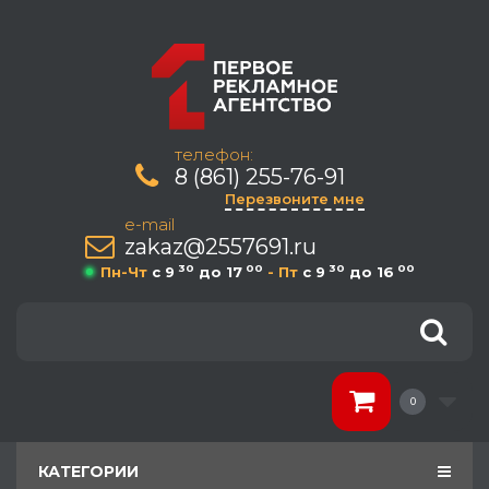
телефон:
8 (861) 255-76-91
Перезвоните мне
e-mail
zakaz@2557691.ru
30
00
30
00
Пн-Чт
c 9
до 17
- Пт
c 9
до 16
0
КАТЕГОРИИ