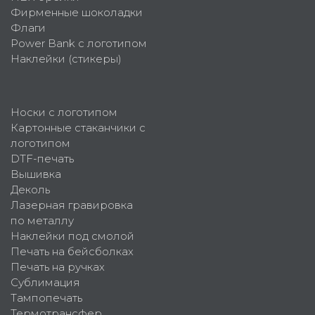
Фирменные шоколадки
Флаги
Power Bank с логотипом
Наклейки (стикеры)
Носки с логотипом
Картонные стаканчики с
логотипом
DTF-печать
Вышивка
Деколь
Лазерная гравировка
по металлу
Наклейки под смолой
Печать на бейсболках
Печать на ручках
Сублимация
Тампопечать
Термотрансфер