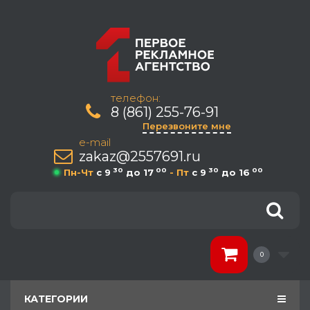
телефон:
8 (861) 255-76-91
Перезвоните мне
e-mail
zakaz@2557691.ru
30
00
30
00
Пн-Чт
c 9
до 17
- Пт
c 9
до 16
0
КАТЕГОРИИ