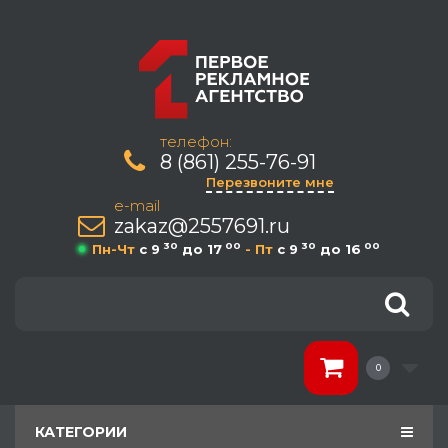
телефон:
8 (861) 255-76-91
Перезвоните мне
e-mail
zakaz@2557691.ru
30
00
30
00
Пн-Чт
c 9
до 17
- Пт
c 9
до 16
0
КАТЕГОРИИ