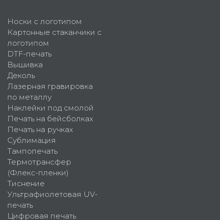
Носки с логотипом
Картонные стаканчики с
логотипом
DTF-печать
Вышивка
Деколь
Лазерная гравировка
по металлу
Наклейки под смолой
Печать на бейсболках
Печать на ручках
Сублимация
Тампопечать
Термотрансфер
(Флекс-пленки)
Тиснение
Ультрафиолетовая UV-
печать
Цифровая печать