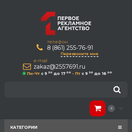
телефон:
8 (861) 255-76-91
Перезвоните мне
e-mail
zakaz@2557691.ru
30
00
30
00
Пн-Чт
c 9
до 17
- Пт
c 9
до 16
0
КАТЕГОРИИ