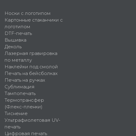
Носки с логотипом
Картонные стаканчики с
логотипом
DTF-печать
Вышивка
Деколь
Лазерная гравировка
по металлу
Наклейки под смолой
Печать на бейсболках
Печать на ручках
Сублимация
Тампопечать
Термотрансфер
(Флекс-пленки)
Тиснение
Ультрафиолетовая UV-
печать
Цифровая печать