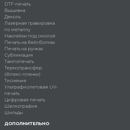
DTF-печать
Вышивка
Деколь
Лазерная гравировка
по металлу
Наклейки под смолой
Печать на бейсболках
Печать на ручках
Сублимация
Тампопечать
Термотрансфер
(Флекс-пленки)
Тиснение
Ультрафиолетовая UV-
печать
Цифровая печать
Шелкография
Шильды
ДОПОЛНИТЕЛЬНО