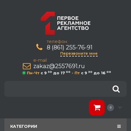
телефон:
8 (861) 255-76-91
Перезвоните мне
e-mail
zakaz@2557691.ru
30
00
30
00
Пн-Чт
c 9
до 17
- Пт
c 9
до 16
0
КАТЕГОРИИ