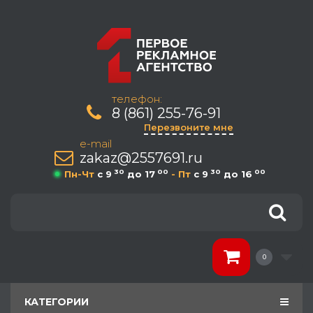
телефон:
8 (861) 255-76-91
Перезвоните мне
e-mail
zakaz@2557691.ru
30
00
30
00
Пн-Чт
c 9
до 17
- Пт
c 9
до 16
0
КАТЕГОРИИ