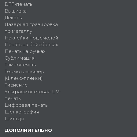
DTF-печать
Вышивка
Деколь
Лазерная гравировка
по металлу
Наклейки под смолой
Печать на бейсболках
Печать на ручках
Сублимация
Тампопечать
Термотрансфер
(Флекс-пленки)
Тиснение
Ультрафиолетовая UV-
печать
Цифровая печать
Шелкография
Шильды
ДОПОЛНИТЕЛЬНО