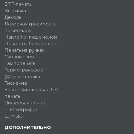
DTF-печать
Вышивка
Деколь
Лазерная гравировка
по металлу
Наклейки под смолой
Печать на бейсболках
Печать на ручках
Сублимация
Тампопечать
Термотрансфер
(Флекс-пленки)
Тиснение
Ультрафиолетовая UV-
печать
Цифровая печать
Шелкография
Шильды
ДОПОЛНИТЕЛЬНО