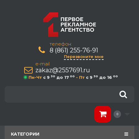
телефон:
8 (861) 255-76-91
Перезвоните мне
e-mail
zakaz@2557691.ru
30
00
30
00
Пн-Чт
c 9
до 17
- Пт
c 9
до 16
0
КАТЕГОРИИ