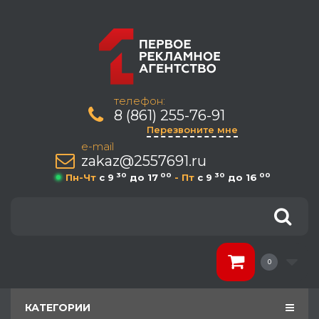
телефон:
8 (861) 255-76-91
Перезвоните мне
e-mail
zakaz@2557691.ru
30
00
30
00
Пн-Чт
c 9
до 17
- Пт
c 9
до 16
0
КАТЕГОРИИ