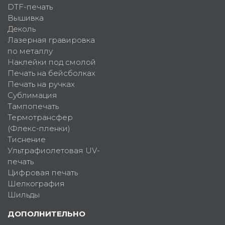
DTF-печать
Вышивка
Деколь
Лазерная гравировка
по металлу
Наклейки под смолой
Печать на бейсболках
Печать на ручках
Сублимация
Тампопечать
Термотрансфер
(Флекс-пленки)
Тиснение
Ультрафиолетовая UV-
печать
Цифровая печать
Шелкография
Шильды
ДОПОЛНИТЕЛЬНО