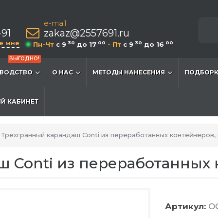
e-mail
-91
zakaz@2557691.ru
е мне
30
00
30
00
Пн-Чт
c 9
до 17
- Пт
c 9
до 16
ВЫГОДНО!
ВОДСТВО
О НАС
МЕТОДЫ НАНЕСЕНИЯ
ПОДБОРК
Й КАБИНЕТ
Трехгранный карандаш Conti из переработанных контейнеров,
 Conti из переработанных 
Артикул:
OG