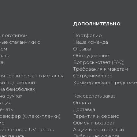
ДОПОЛНИТЕЛЬНО
с логотипом
Портфолио
ные стаканчики с
Наша команда
пом
Отзывы
чать
Оборудование
ка
Вопросы-ответ (FAQ)
Требования к макетам
ая гравировка по металлу
Сотрудничество
ки под смолой
Коммерческие предложе
 на бейсболках
на ручках
Как сделать заказ
ация
Оплата
ечать
Доставка
рансфер (Флекс-пленки)
Гарантия и сервис
ие
Обмен и возврат
фиолетовая UV-печать
Акции и распродажи
ая печать
Публичная оферта