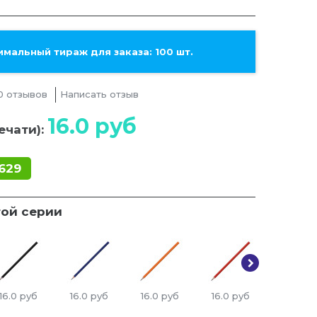
мальный тираж для заказа: 100 шт.
0 отзывов
Написать отзыв
16.0
руб
ечати):
629
той серии
16.0
руб
16.0
руб
16.0
руб
16.0
руб
16.0
ру