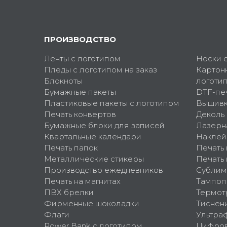
ПРОИЗВОДСТВО
Ленты с логотипом
Носки 
Пледы с логотипом на заказ
Картон
Блокноты
логоти
Бумажные пакеты
DTF-пе
Пластиковые пакеты с логотипом
Вышив
Печать конвертов
Деколь
Бумажные блоки для записей
Лазерн
Квартальные календари
Наклей
Печать папок
Печать
Металлические стикеры
Печать 
Производство ежедневников
Сублим
Печать на магнитах
Тампоп
ПВХ брелки
Термот
Фирменные шоколадки
Тиснен
Флаги
Ультра
Power Bank с логотипом
Цифров