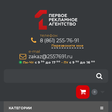
телефон:
8 (861) 255-76-91
Перезвоните мне
e-mail
zakaz@2557691.ru
30
00
30
00
Пн-Чт
c 9
до 17
- Пт
c 9
до 16
0
КАТЕГОРИИ