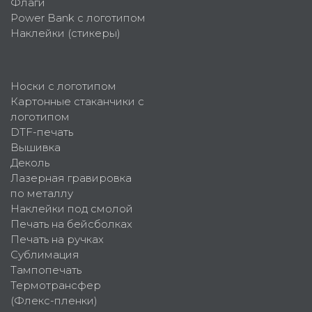
Флаги
Power Bank с логотипом
Наклейки (стикеры)
Носки с логотипом
Картонные стаканчики с
логотипом
DTF-печать
Вышивка
Деколь
Лазерная гравировка
по металлу
Наклейки под смолой
Печать на бейсболках
Печать на ручках
Сублимация
Тампопечать
Термотрансфер
(Флекс-пленки)