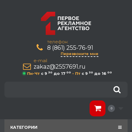
телефон:
8 (861) 255-76-91
Перезвоните мне
e-mail
zakaz@2557691.ru
30
00
30
00
Пн-Чт
c 9
до 17
- Пт
c 9
до 16
0
КАТЕГОРИИ