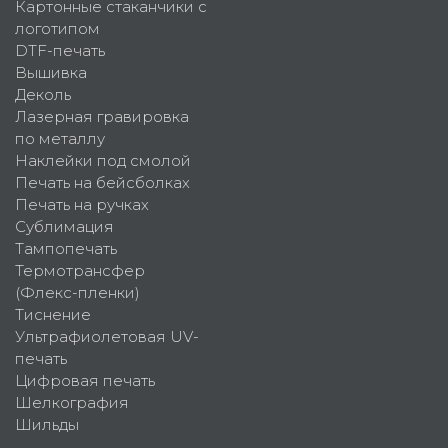
Картонные стаканчики с
логотипом
DTF-печать
Вышивка
Деколь
Лазерная гравировка
по металлу
Наклейки под смолой
Печать на бейсболках
Печать на ручках
Сублимация
Тампопечать
Термотрансфер
(Флекс-пленки)
Тиснение
Ультрафиолетовая UV-
печать
Цифровая печать
Шелкография
Шильды