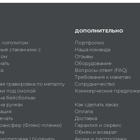
ДОПОЛНИТЕЛЬНО
с логотипом
Портфолио
ные стаканчики с
Наша команда
пом
Отзывы
чать
Оборудование
ка
Вопросы-ответ (FAQ)
Требования к макетам
ая гравировка по металлу
Сотрудничество
ки под смолой
Коммерческие предложе
 на бейсболках
на ручках
Как сделать заказ
ация
Оплата
ечать
Доставка
рансфер (Флекс-пленки)
Гарантия и сервис
ие
Обмен и возврат
фиолетовая UV-печать
Акции и распродажи