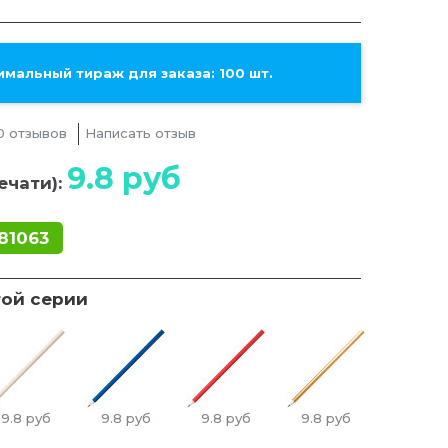
мальный тираж для заказа: 100 шт.
0 отзывов
Написать отзыв
9.8
руб
ечати):
81063
той серии
9.8
руб
9.8
руб
9.8
руб
9.8
руб