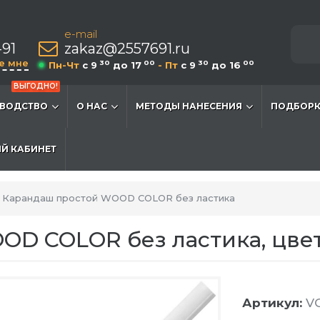
e-mail
-91
zakaz@2557691.ru
е мне
30
00
30
00
Пн-Чт
c 9
до 17
- Пт
c 9
до 16
ВЫГОДНО!
ВОДСТВО
О НАС
МЕТОДЫ НАНЕСЕНИЯ
ПОДБОРК
Й КАБИНЕТ
Карандаш простой WOOD COLOR без ластика
OD COLOR без ластика, цве
Артикул:
VG