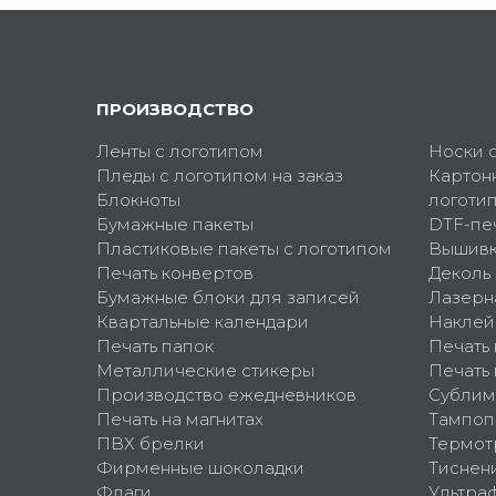
ПРОИЗВОДСТВО
Ленты с логотипом
Носки 
Пледы с логотипом на заказ
Картон
Блокноты
логоти
Бумажные пакеты
DTF-пе
Пластиковые пакеты с логотипом
Вышив
Печать конвертов
Деколь
Бумажные блоки для записей
Лазерн
Квартальные календари
Наклей
Печать папок
Печать
Металлические стикеры
Печать 
Производство ежедневников
Сублим
Печать на магнитах
Тампоп
ПВХ брелки
Термот
Фирменные шоколадки
Тиснен
Флаги
Ультра