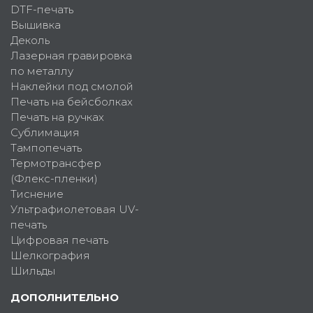
DTF-печать
Вышивка
Деколь
Лазерная гравировка
по металлу
Наклейки под смолой
Печать на бейсболках
Печать на ручках
Сублимация
Тампопечать
Термотрансфер
(Флекс-пленки)
Тиснение
Ультрафиолетовая UV-
печать
Цифровая печать
Шелкография
Шильды
ДОПОЛНИТЕЛЬНО