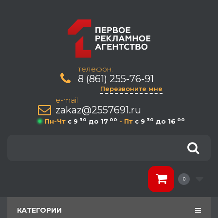
телефон:
8 (861) 255-76-91
Перезвоните мне
e-mail
zakaz@2557691.ru
30
00
30
00
Пн-Чт
c 9
до 17
- Пт
c 9
до 16
0
КАТЕГОРИИ