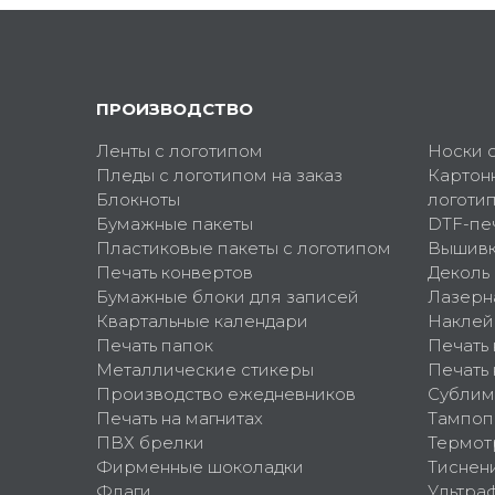
ПРОИЗВОДСТВО
Ленты с логотипом
Носки 
Пледы с логотипом на заказ
Картон
Блокноты
логоти
Бумажные пакеты
DTF-пе
Пластиковые пакеты с логотипом
Вышив
Печать конвертов
Деколь
Бумажные блоки для записей
Лазерн
Квартальные календари
Наклей
Печать папок
Печать
Металлические стикеры
Печать 
Производство ежедневников
Сублим
Печать на магнитах
Тампоп
ПВХ брелки
Термот
Фирменные шоколадки
Тиснен
Флаги
Ультра