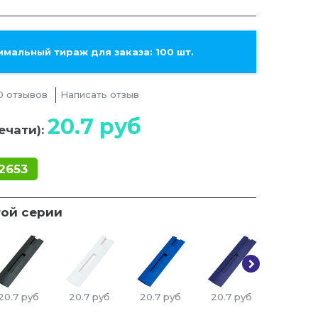
мальный тираж для заказа: 100 шт.
0 отзывов
Написать отзыв
20.7
руб
ечати):
2653
той серии
20.7
руб
20.7
руб
20.7
руб
20.7
руб
20.7
ру