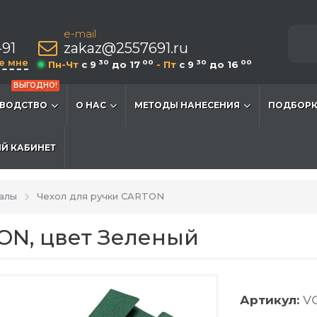
e-mail
-91
zakaz@2557691.ru
е мне
30
00
30
00
Пн-Чт
c 9
до 17
- Пт
c 9
до 16
ВЫГОДНО!
ВОДСТВО
О НАС
МЕТОДЫ НАНЕСЕНИЯ
ПОДБОРК
Й КАБИНЕТ
алы
Чехол для ручки CARTON
ON, цвет Зеленый
Артикул:
VG