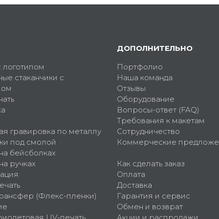
ДОПОЛНИТЕЛЬНО
с логотипом
Портфолио
ные стаканчики с
Наша команда
пом
Отзывы
чать
Оборудование
ка
Вопросы-ответ (FAQ)
Требования к макетам
ая гравировка по металлу
Сотрудничество
ки под смолой
Коммерческие предложе
 на бейсболках
на ручках
Как сделать заказ
ация
Оплата
ечать
Доставка
рансфер (Флекс-пленки)
Гарантия и сервис
ие
Обмен и возврат
фиолетовая UV-печать
Акции и распродажи