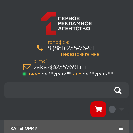
телефон:
8 (861) 255-76-91
Перезвоните мне
e-mail
zakaz@2557691.ru
30
00
30
00
Пн-Чт
c 9
до 17
- Пт
c 9
до 16
0
КАТЕГОРИИ