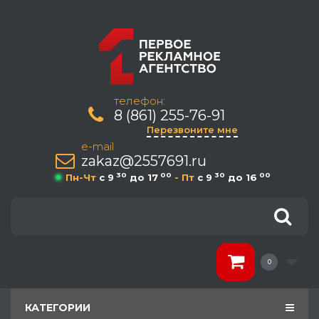
телефон:
8 (861) 255-76-91
Перезвоните мне
e-mail
zakaz@2557691.ru
30
00
30
00
Пн-Чт
c 9
до 17
- Пт
c 9
до 16
0
КАТЕГОРИИ