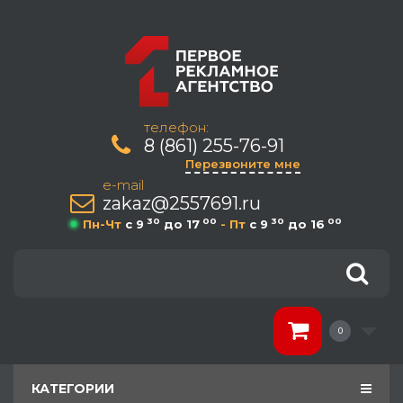
телефон:
8 (861) 255-76-91
Перезвоните мне
e-mail
zakaz@2557691.ru
30
00
30
00
Пн-Чт
c 9
до 17
- Пт
c 9
до 16
0
КАТЕГОРИИ