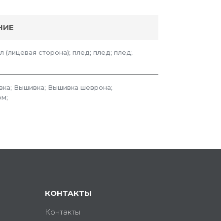
НИЕ
л (лицевая сторона); плед; плед; плед;
вка; Вышивка; Вышивка шеврона;
м;
КОНТАКТЫ
Контакты