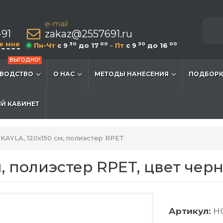
e-mail
-91
zakaz@2557691.ru
е мне
30
00
30
00
Пн-Чт
c 9
до 17
- Пт
c 9
до 16
ВЫГОДНО!
ВОДСТВО
О НАС
МЕТОДЫ НАНЕСЕНИЯ
ПОДБОРК
Й КАБИНЕТ
KAYLA, 120x150 см, полиэстер RPET
м, полиэстер RPET, цвет чер
Артикул:
HG