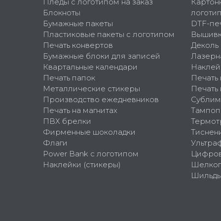
Пледы с логотипом на заказ
Картон
Блокноты
логоти
Бумажные пакеты
DTF-пе
Пластиковые пакеты с логотипом
Вышив
Печать конвертов
Деколь
Бумажные блоки для записей
Лазерн
Квартальные календари
Наклей
Печать папок
Печать
Металлические стикеры
Печать 
Производство ежедневников
Сублим
Печать на магнитах
Тампоп
ПВХ брелки
Термот
Фирменные шоколадки
Тиснен
Флаги
Ультра
Power Bank с логотипом
Цифров
Наклейки (стикеры)
Шелко
Шильд