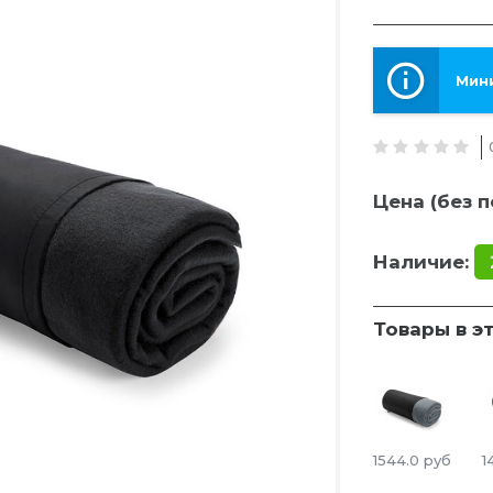
Мини
Цена (без п
Наличие:
Товары в э
1544.0
руб
1