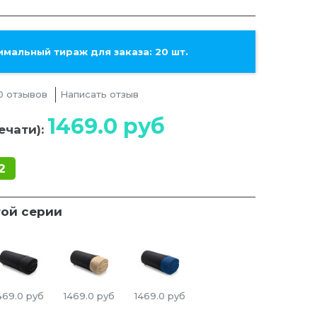
мальный тираж для заказа: 20 шт.
0 отзывов
Написать отзыв
1469.0
руб
ечати):
2
той серии
469.0
руб
1469.0
руб
1469.0
руб