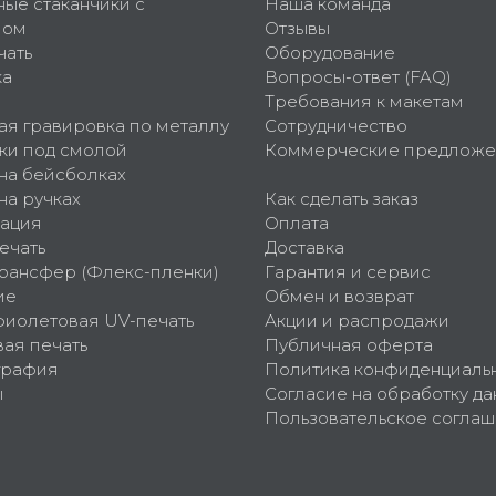
ные стаканчики с
Наша команда
пом
Отзывы
чать
Оборудование
ка
Вопросы-ответ (FAQ)
Требования к макетам
ая гравировка по металлу
Сотрудничество
ки под смолой
Коммерческие предложе
 на бейсболках
на ручках
Как сделать заказ
ация
Оплата
ечать
Доставка
рансфер (Флекс-пленки)
Гарантия и сервис
ие
Обмен и возврат
фиолетовая UV-печать
Акции и распродажи
ая печать
Публичная оферта
графия
Политика конфиденциаль
ы
Согласие на обработку да
Пользовательское согла