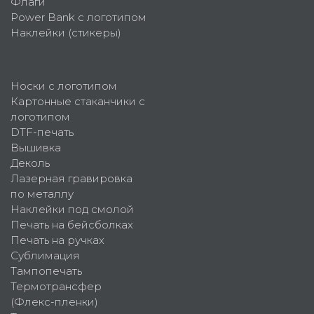
Флаги
Power Bank с логотипом
Наклейки (стикеры)
Носки с логотипом
Картонные стаканчики с
логотипом
DTF-печать
Вышивка
Деколь
Лазерная гравировка
по металлу
Наклейки под смолой
Печать на бейсболках
Печать на ручках
Сублимация
Тампопечать
Термотрансфер
(Флекс-пленки)