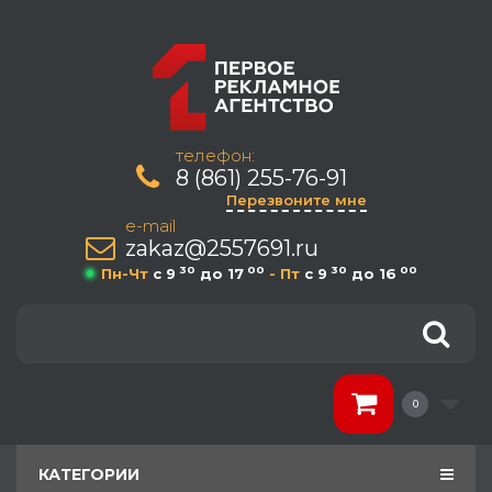
телефон:
8 (861) 255-76-91
Перезвоните мне
e-mail
zakaz@2557691.ru
30
00
30
00
Пн-Чт
c 9
до 17
- Пт
c 9
до 16
0
КАТЕГОРИИ