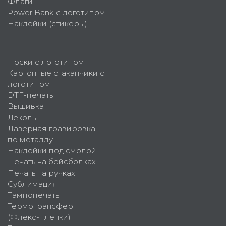
Флаги
Power Bank с логотипом
Наклейки (стикеры)
Носки с логотипом
Картонные стаканчики с
логотипом
DTF-печать
Вышивка
Деколь
Лазерная гравировка
по металлу
Наклейки под смолой
Печать на бейсболках
Печать на ручках
Сублимация
Тампопечать
Термотрансфер
(Флекс-пленки)