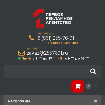
телефон:
8 (861) 255-76-91
Перезвоните мне
e-mail
zakaz@2557691.ru
30
00
30
00
Пн-Чт
c 9
до 17
- Пт
c 9
до 16
0
КАТЕГОРИИ