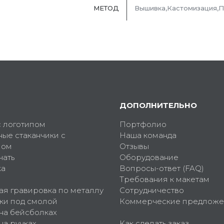
МЕТОД
Вышивка,Кастомизация,
ДОПОЛНИТЕЛЬНО
с логотипом
Портфолио
ные стаканчики с
Наша команда
пом
Отзывы
чать
Оборудование
ка
Вопросы-ответ (FAQ)
Требования к макетам
ая гравировка по металлу
Сотрудничество
ки под смолой
Коммерческие предложе
 на бейсболках
на ручках
Как сделать заказ