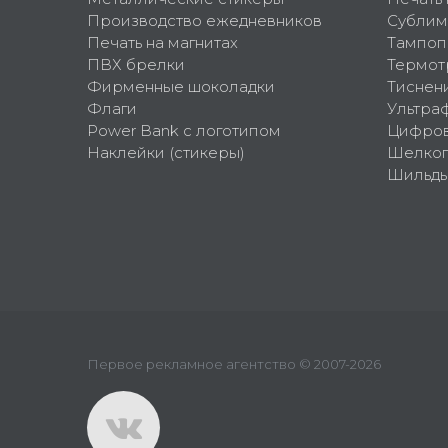
Производство ежедневников
Сублим
Печать на магнитах
Тампоп
ПВХ брелки
Термот
Фирменные шоколадки
Тиснен
Флаги
Ультра
Power Bank с логотипом
Цифров
Наклейки (стикеры)
Шелко
Шильд
Первое рекламное агентство © 2007-2026