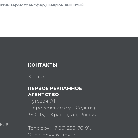
Патчи,Термотрансфер,Шеврон вышитый
КОНТАКТЫ
Контакты
ПЕРВОЕ РЕКЛАМНОЕ
АГЕНТСТВО
Путевая 7/1
(пересечение с ул. Седина)
350015
, г.
Краснодар, Россия
ния
Телефон:
+7 861 255–76–91
,
Электронная почта: