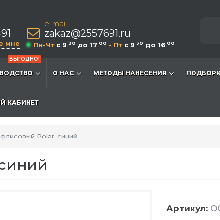
e-mail
-91
zakaz@2557691.ru
е мне
30
00
30
00
Пн-Чт
c 9
до 17
- Пт
c 9
до 16
ВЫГОДНО!
ВОДСТВО
О НАС
МЕТОДЫ НАНЕСЕНИЯ
ПОДБОРК
Й КАБИНЕТ
флисовый Polar, синий
 синий
Артикул:
OG