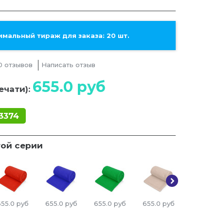
мальный тираж для заказа: 20 шт.
0 отзывов
Написать отзыв
655.0
руб
ечати):
3374
той серии
655.0
руб
655.0
руб
655.0
руб
655.0
руб
655.0
р