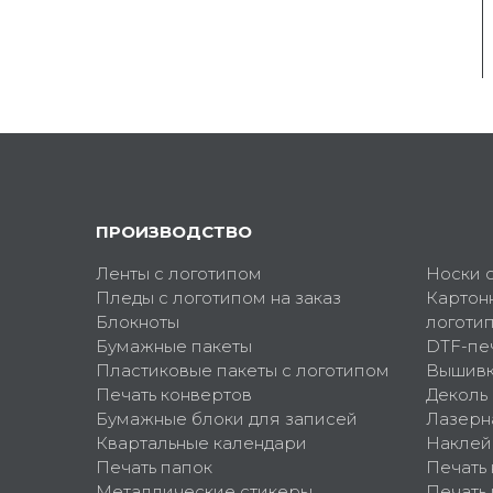
ПРОИЗВОДСТВО
Ленты с логотипом
Носки 
Пледы с логотипом на заказ
Картон
Блокноты
логоти
Бумажные пакеты
DTF-пе
Пластиковые пакеты с логотипом
Вышив
Печать конвертов
Деколь
Бумажные блоки для записей
Лазерн
Квартальные календари
Наклей
Печать папок
Печать
Металлические стикеры
Печать 