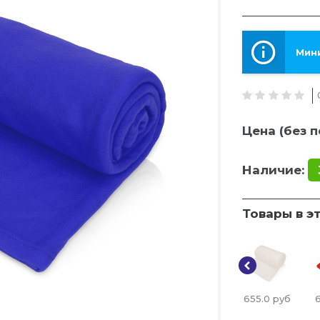
Мини
Цена (без п
Наличие:
Товары в э
655.0
руб