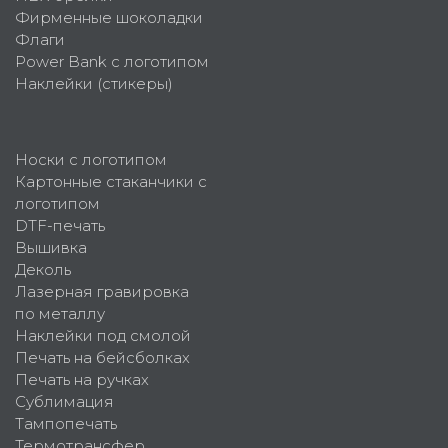
Фирменные шоколадки
Флаги
Power Bank с логотипом
Наклейки (стикеры)
Носки с логотипом
Картонные стаканчики с
логотипом
DTF-печать
Вышивка
Деколь
Лазерная гравировка
по металлу
Наклейки под смолой
Печать на бейсболках
Печать на ручках
Сублимация
Тампопечать
Термотрансфер