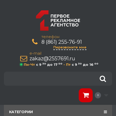
телефон:
8 (861) 255-76-91
Перезвоните мне
e-mail
zakaz@2557691.ru
30
00
30
00
Пн-Чт
c 9
до 17
- Пт
c 9
до 16
0
КАТЕГОРИИ