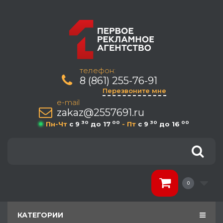
телефон:
8 (861) 255-76-91
Перезвоните мне
e-mail
zakaz@2557691.ru
30
00
30
00
Пн-Чт
c 9
до 17
- Пт
c 9
до 16
0
КАТЕГОРИИ