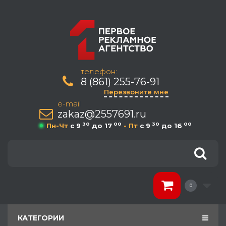
телефон:
8 (861) 255-76-91
Перезвоните мне
e-mail
zakaz@2557691.ru
30
00
30
00
Пн-Чт
c 9
до 17
- Пт
c 9
до 16
0
КАТЕГОРИИ