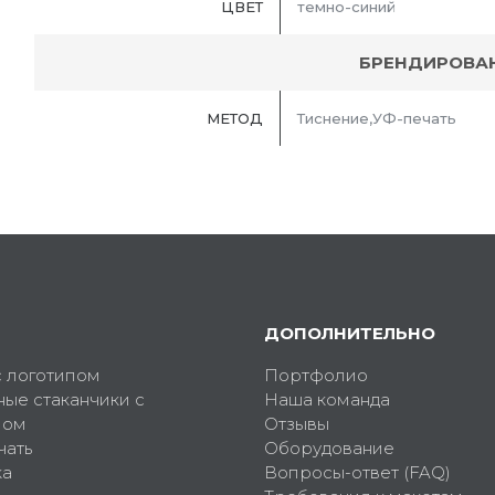
ЦВЕТ
темно-синий
БРЕНДИРОВА
МЕТОД
Тиснение,УФ-печать
ДОПОЛНИТЕЛЬНО
с логотипом
Портфолио
ные стаканчики с
Наша команда
пом
Отзывы
чать
Оборудование
ка
Вопросы-ответ (FAQ)