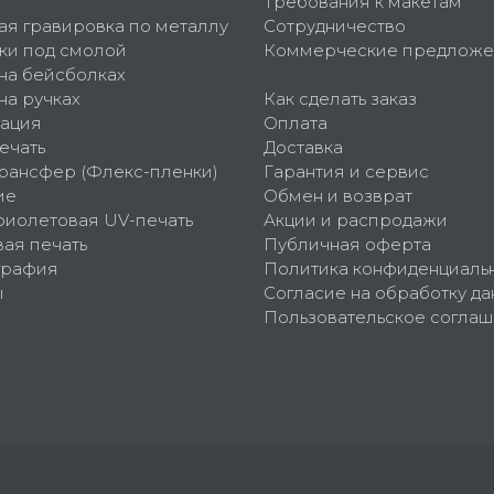
Требования к макетам
ая гравировка по металлу
Сотрудничество
ки под смолой
Коммерческие предложе
 на бейсболках
на ручках
Как сделать заказ
ация
Оплата
ечать
Доставка
рансфер (Флекс-пленки)
Гарантия и сервис
ие
Обмен и возврат
фиолетовая UV-печать
Акции и распродажи
ая печать
Публичная оферта
графия
Политика конфиденциаль
ы
Согласие на обработку да
Пользовательское согла