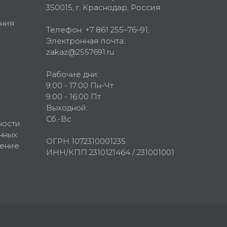
350015
, г.
Краснодар, Россия
ния
Телефон:
+7 861 255–76–91
,
Электронная почта:
zakaz@2557691.ru
Рабочие дни:
9:00 - 17:00 Пн-Чт
9:00 - 16:00 Пт
Выходной:
Сб.-Вс.
ности
нных
ОГРН 1072310001235
шение
ИНН/КПП 2310121464 / 231001001