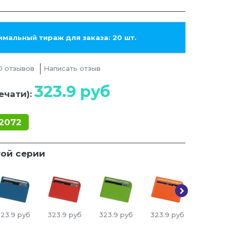
мальный тираж для заказа: 20 шт.
0 отзывов
Написать отзыв
323.9
руб
ечати):
2072
той серии
323.9
руб
323.9
руб
323.9
руб
323.9
руб
323.9
р