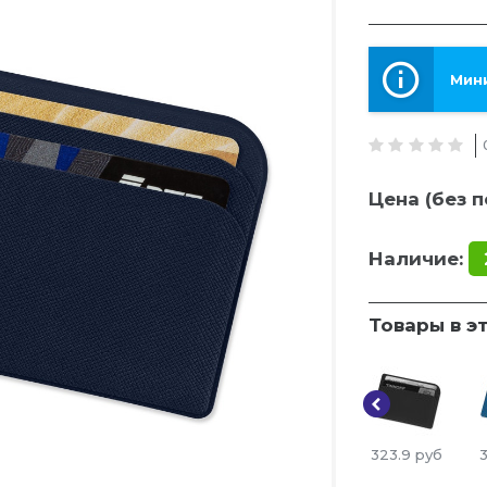
Мини
Цена (без п
Наличие:
Товары в э
323.9
руб