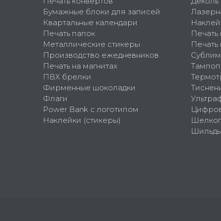
Печать конвертов
Деколь
Бумажные блоки для записей
Лазерн
Квартальные календари
Наклей
Печать папок
Печать
Металлические стикеры
Печать 
Производство ежедневников
Сублим
Печать на магнитах
Тампоп
ПВХ брелки
Термот
Фирменные шоколадки
Тиснен
Флаги
Ультра
Power Bank с логотипом
Цифров
Наклейки (стикеры)
Шелко
Шильд