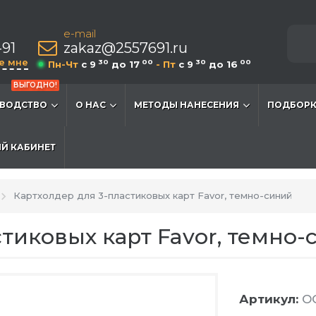
e-mail
-91
zakaz@2557691.ru
е мне
30
00
30
00
Пн-Чт
c 9
до 17
- Пт
c 9
до 16
ВЫГОДНО!
ВОДСТВО
О НАС
МЕТОДЫ НАНЕСЕНИЯ
ПОДБОРК
Й КАБИНЕТ
Картхолдер для 3-пластиковых карт Favor, темно-синий
стиковых карт Favor, темно-
Артикул:
OG