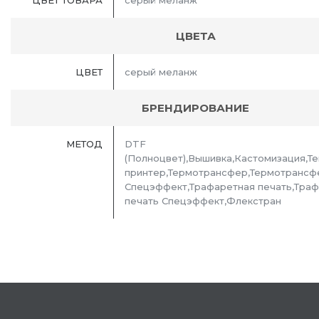
ЦВЕТ ТОВАРА
серый меланж
ЦВЕТА
ЦВЕТ
серый меланж
БРЕНДИРОВАНИЕ
МЕТОД
DTF
(Полноцвет),Вышивка,Кастомизация,Т
принтер,Термотрансфер,Термотрансф
Спецэффект,Трафаретная печать,Тра
печать Спецэффект,Флекстран