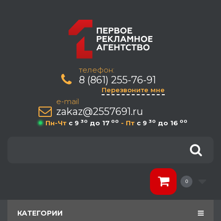
телефон:
8 (861) 255-76-91
Перезвоните мне
e-mail
zakaz@2557691.ru
30
00
30
00
Пн-Чт
c 9
до 17
- Пт
c 9
до 16
0
КАТЕГОРИИ